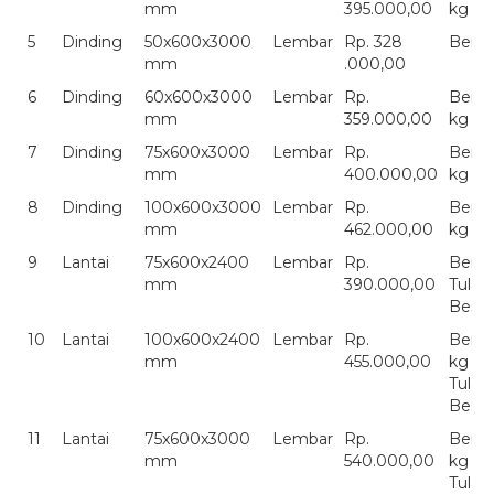
mm
395.000,00
kg
5
Dinding
50x600x3000
Lembar
Rp. 328
Berat
mm
.000,00
6
Dinding
60x600x3000
Lembar
Rp.
Berat
mm
359.000,00
kg
7
Dinding
75x600x3000
Lembar
Rp.
Berat
mm
400.000,00
kg
8
Dinding
100x600x3000
Lembar
Rp.
Berat
mm
462.000,00
kg
9
Lantai
75x600x2400
Lembar
Rp.
Berat
mm
390.000,00
Tulan
Besi
10
Lantai
100x600x2400
Lembar
Rp.
Berat
mm
455.000,00
kg
Tulan
Besi
11
Lantai
75x600x3000
Lembar
Rp.
Berat
mm
540.000,00
kg
Tulan