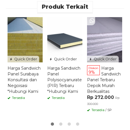
Produk Terkait
H
P
p
*
Quick Order
Quick Order
Quick Order
Harga Sandwich
Harga Sandwich
Harga
Diskon
9%
Panel Surabaya
Panel
Sandwich
Konsultasi dan
Polyisocyanurate
Panel Terbaru
Negoisasi
(PIR) Terbaru
Depok Murah
*Hubungi Kami
*Hubungi Kami
Berkualitas
Rp 272.000
Tersedia
Tersedia
Rp
300.000
Tersedia
/ SP