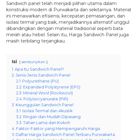
Sandwich panel telah menjadi pilihan utama dalam
konstruksi modern di Purwakarta dan sekitarnya. Material
ini menawarkan efisiensi, kecepatan pemasangan, dan
isolasi termal yang baik, menjadikannya alternatif unggul
dibandingkan dengan material tradisional seperti bata
merah atau hebel. Selain itu, Harga Sandwich Panel juga
masih terbilang terjangkau.
Isi
sembunyikan
1
Apa Itu Sandwich Panel?
2
Jenis-Jenis Sandwich Panel
2.1
Polyurethane (PU)
2.2
Expanded Polystyrene (EPS)
2.3
Mineral Wool (Rockwool)
2.4
Polyisocyanurate (PIR)
3
Keunggulan Sandwich Panel
3.1
Isolasi Termal dan Akustik
3.2
Ringan dan Mudah Dipasang
3.3
Tahan Lama dan Kokoh
4
Faktor-Faktor yang Mempengaruhi Harga
5
Daftar Harga Sandwich Panel Terbaru Purwakarta