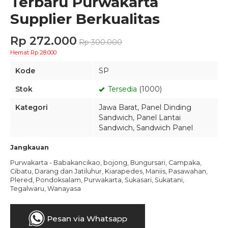
Terbaru Purwakarta
Supplier Berkualitas
Rp 272.000
Rp 300.000
Hemat Rp 28.000
Kode
SP
Stok
Tersedia
(1000)
Kategori
Jawa Barat
,
Panel Dinding
Sandwich
,
Panel Lantai
Sandwich
,
Sandwich Panel
Jangkauan
Purwakarta - Babakancikao, bojong, Bungursari, Campaka,
Cibatu, Darang dan Jatiluhur, Kiarapedes, Maniis, Pasawahan,
Plered, Pondoksalam, Purwakarta, Sukasari, Sukatani,
Tegalwaru, Wanayasa
Pesan via Whatsapp