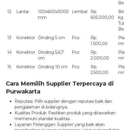
Besi
12
Lantai
100x600x3000
Lembar
Rp.
Berat
mm
605.000,00
kg
Tulan
Besi
13
Konektor
Dinding 5 cm
Pcs
Rp.
Plate
1.500,00
mm
14
Konektor
Dinding 5,6,7
Pcs
Rp.
Plate
cm
2.000,00
mm
15
Konektor
Dinding 10 cm
Pcs
Rp.
Plate
2.500,00
mm
Cara Memilih Supplier Terpercaya di
Purwakarta
Reputasi: Pilih supplier dengan reputasi baik dan
pengalaman di bidangnya.
Kualitas Produk: Pastikan produk yang ditawarkan
memenuhi standar kualitas.
Layanan Pelanggan: Supplier yang baik akan