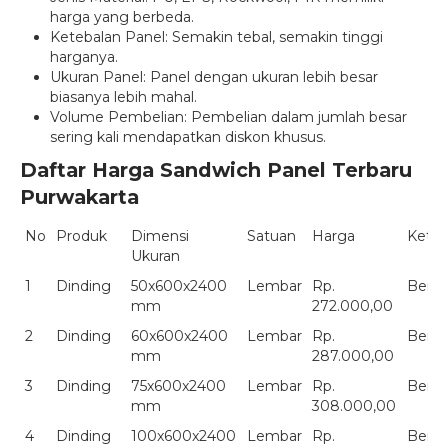
harga yang berbeda.
Ketebalan Panel: Semakin tebal, semakin tinggi
harganya.
Ukuran Panel: Panel dengan ukuran lebih besar
biasanya lebih mahal.
Volume Pembelian: Pembelian dalam jumlah besar
sering kali mendapatkan diskon khusus.
Daftar Harga Sandwich Panel Terbaru
Purwakarta
No
Produk
Dimensi
Satuan
Harga
Keter
Ukuran
1
Dinding
50x600x2400
Lembar
Rp.
Berat
mm
272.000,00
2
Dinding
60x600x2400
Lembar
Rp.
Berat
mm
287.000,00
3
Dinding
75x600x2400
Lembar
Rp.
Berat
mm
308.000,00
4
Dinding
100x600x2400
Lembar
Rp.
Berat