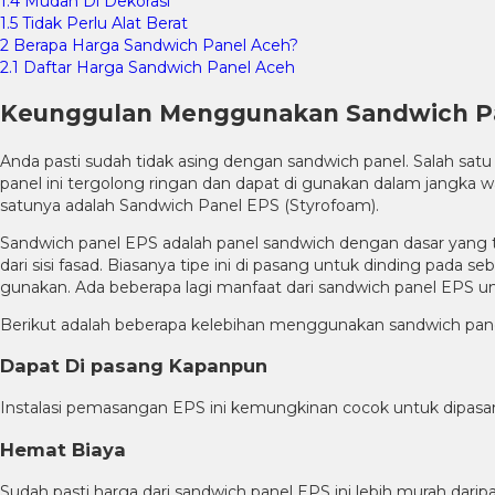
1.4
Mudah Di Dekorasi
1.5
Tidak Perlu Alat Berat
2
Berapa Harga Sandwich Panel Aceh?
2.1
Daftar Harga Sandwich Panel Aceh
Keunggulan Menggunakan Sandwich Pa
Anda pasti sudah tidak asing dengan sandwich panel. Salah sat
panel ini tergolong ringan dan dapat di gunakan dalam jangka
satunya adalah Sandwich Panel EPS (Styrofoam).
Sandwich panel EPS adalah panel sandwich dengan dasar yang t
dari sisi fasad. Biasanya tipe ini di pasang untuk dinding pad
gunakan. Ada beberapa lagi manfaat dari sandwich panel EPS un
Berikut adalah beberapa kelebihan menggunakan sandwich pane
Dapat Di pasang Kapanpun
Instalasi pemasangan EPS ini kemungkinan cocok untuk dipasang
Hemat Biaya
Sudah pasti harga dari sandwich panel EPS ini lebih murah dari