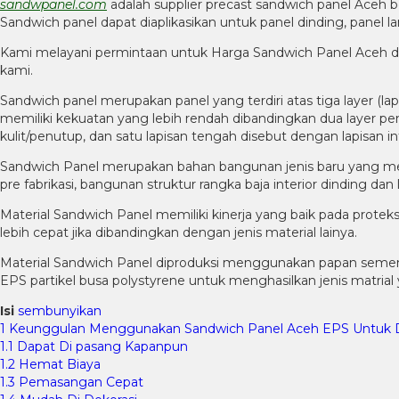
sandwpanel.com
adalah supplier precast sandwich panel Aceh be
Sandwich panel dapat diaplikasikan untuk panel dinding, panel l
Kami melayani permintaan untuk Harga Sandwich Panel Aceh d
kami.
Sandwich panel merupakan panel yang terdiri atas tiga layer (
memiliki kekuatan yang lebih rendah dibandingkan dua layer peng
kulit/penutup, dan satu lapisan tengah disebut dengan lapisan int
Sandwich Panel merupakan bahan bangunan jenis baru yang mem
pre fabrikasi, bangunan struktur rangka baja interior dinding dan l
Material Sandwich Panel memiliki kinerja yang baik pada protek
lebih cepat jika dibandingkan dengan jenis material lainya.
Material Sandwich Panel diproduksi menggunakan papan semen d
EPS partikel busa polystyrene untuk menghasilkan jenis matria
Isi
sembunyikan
1
Keunggulan Menggunakan Sandwich Panel Aceh EPS Untuk 
1.1
Dapat Di pasang Kapanpun
1.2
Hemat Biaya
1.3
Pemasangan Cepat