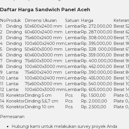
Daftar Harga Sandwich Panel Aceh
No
Produk
Dimensi Ukuran
Satuan
Harga
Ketera
1
Dinding
50x600x2400 mm
Lembar
Rp. 272.000,00
Berat 5
2
Dinding
60x600x2400 mm
Lembar
Rp. 287.000,00
Berat 6
3
Dinding
75x600x2400 mm
Lembar
Rp. 308.000,00
Berat 7
4
Dinding
100x600x2400 mm
Lembar
Rp. 395.000,00
Berat 9
5
Dinding
50x600x3000 mm
Lembar
Rp. 328 .000,00
Berat 6
6
Dinding
60x600x3000 mm
Lembar
Rp. 359.000,00
Berat 8
7
Dinding
75x600x3000 mm
Lembar
Rp. 400.000,00
Berat 9
8
Dinding
100x600x3000 mm
Lembar
Rp. 462.000,00
Berat 1
9
Lantai
75x600x2400 mm
Lembar
Rp. 390.000,00
Berat 8
10
Lantai
100x600x2400 mm
Lembar
Rp. 455.000,00
Berat 1
11
Lantai
75x600x3000 mm
Lembar
Rp. 540.000,00
Berat 1
12
Lantai
100x600x3000 mm
Lembar
Rp. 605.000,00
Berat 1
13
Konektor
Dinding 5 cm
Pcs
Rp. 1.500,00
Plate 
14
Konektor
Dinding 5,6,7 cm
Pcs
Rp. 2.000,00
Plate 
15
Konektor
Dinding 10 cm
Pcs
Rp. 2.500,00
Plate 
Pemesanan
Hubungi kami untuk melakukan survey proyek Anda