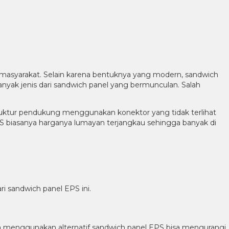
h masyarakat. Selain karena bentuknya yang modern, sandwich
nyak jenis dari sandwich panel yang bermunculan. Salah
truktur pendukung menggunakan konektor yang tidak terlihat
 EPS biasanya harganya lumayan terjangkau sehingga banyak di
i sandwich panel EPS ini.
unya menggunakan alternatif sandwich panel EPS bisa mengurangi