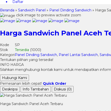
Daftar
Beranda
»
Sandwich Panel
»
Panel Dinding Sandwich
»
Harga Sa
click image to preview
activate zoom
Harga Sandwich Panel Aceh T
Kode
SP
Stok
Tersedia
(1000)
Kategori
Panel Dinding Sandwich
,
Panel Lantai Sandwich
,
Sandw
Tentukan pilihan yang tersedia!
INFO HARGA
Silahkan menghubungi kontak kami untuk mendapatkan informas
Hubungi Kami
Pemesanan lebih cepat!
Quick Order
Deskripsi
Info Tambahan
Diskusi (0)
Harga Sandwich Panel Aceh Terbaru