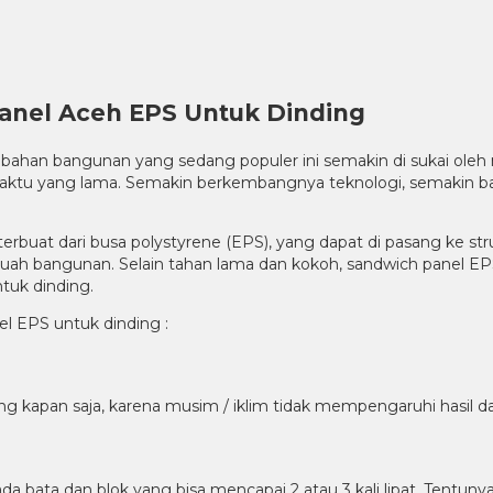
nel Aceh EPS Untuk Dinding
u bahan bangunan yang sedang populer ini semakin di sukai ole
 waktu yang lama. Semakin berkembangnya teknologi, semakin ba
erbuat dari busa polystyrene (EPS), yang dapat di pasang ke s
a sebuah bangunan. Selain tahan lama dan kokoh, sandwich panel
tuk dinding.
l EPS untuk dinding :
 kapan saja, karena musim / iklim tidak mempengaruhi hasil dar
pada bata dan blok yang bisa mencapai 2 atau 3 kali lipat. Tent