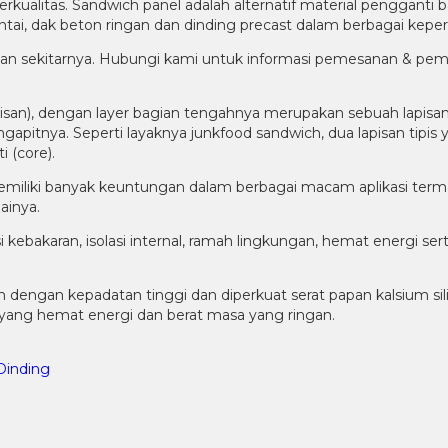
rkualitas. Sandwich panel adalah alternatif material pengganti ba
antai, dak beton ringan dan dinding precast dalam berbagai keper
an sekitarnya. Hubungi kami untuk informasi pemesanan & pem
lapisan), dengan layer bagian tengahnya merupakan sebuah lapis
apitnya. Seperti layaknya junkfood sandwich, dua lapisan tipis 
i (core).
iliki banyak keuntungan dalam berbagai macam aplikasi termas
ainya.
si kebakaran, isolasi internal, ramah lingkungan, hemat energi 
engan kepadatan tinggi dan diperkuat serat papan kalsium sil
l yang hemat energi dan berat masa yang ringan.
Dinding