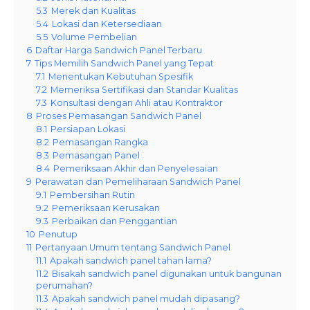
5.3
Merek dan Kualitas
5.4
Lokasi dan Ketersediaan
5.5
Volume Pembelian
6
Daftar Harga Sandwich Panel Terbaru
7
Tips Memilih Sandwich Panel yang Tepat
7.1
Menentukan Kebutuhan Spesifik
7.2
Memeriksa Sertifikasi dan Standar Kualitas
7.3
Konsultasi dengan Ahli atau Kontraktor
8
Proses Pemasangan Sandwich Panel
8.1
Persiapan Lokasi
8.2
Pemasangan Rangka
8.3
Pemasangan Panel
8.4
Pemeriksaan Akhir dan Penyelesaian
9
Perawatan dan Pemeliharaan Sandwich Panel
9.1
Pembersihan Rutin
9.2
Pemeriksaan Kerusakan
9.3
Perbaikan dan Penggantian
10
Penutup
11
Pertanyaan Umum tentang Sandwich Panel
11.1
Apakah sandwich panel tahan lama?
11.2
Bisakah sandwich panel digunakan untuk bangunan
perumahan?
11.3
Apakah sandwich panel mudah dipasang?