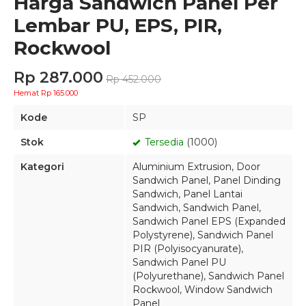
Harga Sandwich Panel Per
Lembar PU, EPS, PIR,
Rockwool
Rp 287.000
Rp 452.000
Hemat Rp 165.000
Kode
SP
Stok
Tersedia
(1000)
Kategori
Aluminium Extrusion
,
Door
Sandwich Panel
,
Panel Dinding
Sandwich
,
Panel Lantai
Sandwich
,
Sandwich Panel
,
Sandwich Panel EPS (Expanded
Polystyrene)
,
Sandwich Panel
PIR (Polyisocyanurate)
,
Sandwich Panel PU
(Polyurethane)
,
Sandwich Panel
Rockwool
,
Window Sandwich
Panel