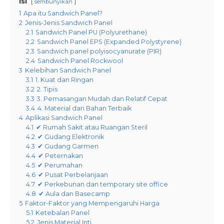
Isi
sembunyikan
1
Apa itu Sandwich Panel?
2
Jenis-Jenis Sandwich Panel
2.1
Sandwich Panel PU (Polyurethane)
2.2
Sandwich Panel EPS (Expanded Polystyrene)
2.3
Sandwich panel polyisocyanurate (PIR)
2.4
Sandwich Panel Rockwool
3
Kelebihan Sandwich Panel
3.1
1. Kuat dan Ringan
3.2
2. Tipis
3.3
3. Pemasangan Mudah dan Relatif Cepat
3.4
4. Material dari Bahan Terbaik
4
Aplikasi Sandwich Panel
4.1
✔ Rumah Sakit atau Ruangan Steril
4.2
✔ Gudang Elektronik
4.3
✔ Gudang Garmen
4.4
✔ Peternakan
4.5
✔ Perumahan
4.6
✔ Pusat Perbelanjaan
4.7
✔ Perkebunan dan temporary site office
4.8
✔ Aula dan Basecamp
5
Faktor-Faktor yang Mempengaruhi Harga
5.1
Ketebalan Panel
5.2
Jenis Material Inti