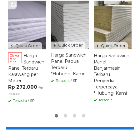
H
P
P
S
*
Quick Order
Quick Order
Quick Order
Harga Sandwich
Harga
Harga Sandwich
Diskon
9%
Panel Papua
Sandwich
Panel
Terbaru
Panel Terbaru
Banjarmasin
*Hubungi Kami
Karawang per
Terbaru
Meter
Penyedia
Tersedia
/ SP
Rp 272.000
Terpercaya
Rp
*Hubungi Kami
300.000
Tersedia
Tersedia
/ SP