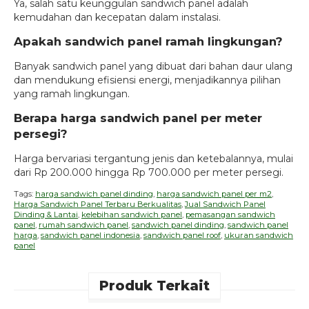
Ya, salah satu keunggulan sandwich panel adalah
kemudahan dan kecepatan dalam instalasi.
Apakah sandwich panel ramah lingkungan?
Banyak sandwich panel yang dibuat dari bahan daur ulang
dan mendukung efisiensi energi, menjadikannya pilihan
yang ramah lingkungan.
Berapa harga sandwich panel per meter
persegi?
Harga bervariasi tergantung jenis dan ketebalannya, mulai
dari Rp 200.000 hingga Rp 700.000 per meter persegi.
Tags:
harga sandwich panel dinding
,
harga sandwich panel per m2
,
Harga Sandwich Panel Terbaru Berkualitas
,
Jual Sandwich Panel
Dinding & Lantai
,
kelebihan sandwich panel
,
pemasangan sandwich
panel
,
rumah sandwich panel
,
sandwich panel dinding
,
sandwich panel
harga
,
sandwich panel indonesia
,
sandwich panel roof
,
ukuran sandwich
panel
Produk Terkait