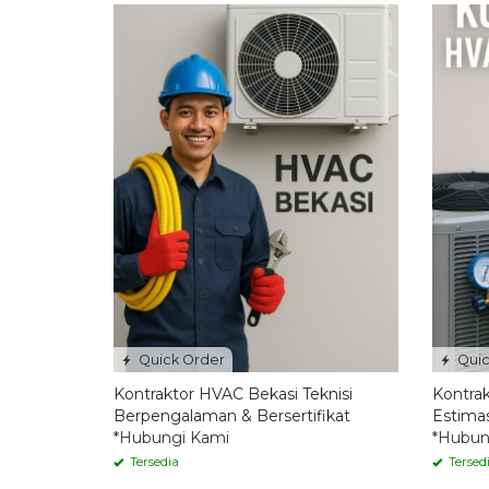
Quick Order
Quic
Kontraktor HVAC Bekasi Teknisi
Kontra
Berpengalaman & Bersertifikat
Estimas
*Hubungi Kami
*Hubun
Tersedia
Tersed
Quick Order
Quic
Kontraktor HVAC Jakarta Jasa
Harga 
Instalasi AC Central Terbaik
Insulat
*Hubungi Kami
*Hubun
Tersedia
Tersed