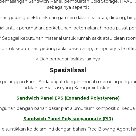
pemasangan Sandwich Panel, pembuatan Cold Storage, HVAC, Cle
sebagainya seperti :
han gudang elektronik dan garmen dalam hal atap, dinding, hingg
al untuk perumahan, perkebunan, peternakan, hingga pusat perb
√ Sebagai kebutuhan material untuk rumah sakit atau clean roo
 Untuk kebutuhan gedung aula, base camp, temporary site offi
√ Dan berbagai fasilitas lainnya
Spesialisasi
iap pelanggan kami, Anda dapat dengan mudah memulai pengalam
adalah spesialisasi yang Kami proiritaskan ;
Sandwich Panel EPS (Expanded Polystyrene)
angunan dengan bahan dasar plat alumunium komposit di kedua 
Sandwich Panel Polyisocyanurate (PIR)
 disuntikkan ke dalam inti dengan bahan Free Blowing Agent hi