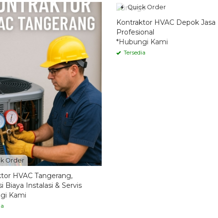
k Order
ktor HVAC Tangerang,
i Biaya Instalasi & Servis
gi Kami
ia
k Order
Quick Order
Atap Sandwich Panel
Harga Sandwich Panel EPS
ech per Meter
(Expanded Polystyrene)
gi Kami
*Hubungi Kami
ia
Tersedia