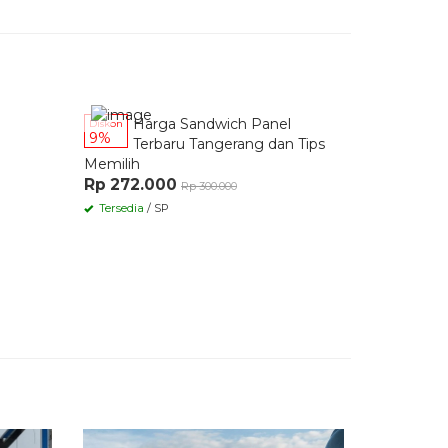
Rp 272.000
Rp 300.000
Tersedia
/
Tersedia
/ SP