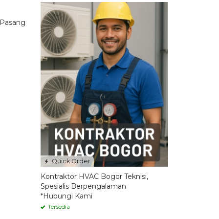
Quick Order
Kontraktor HVAC Bogor Teknisi,
Spesialis Berpengalaman
*Hubungi Kami
Tersedia
Quick Order
Harga Sandwich Panel PU
(Polyurethane) Terbaru
*Hubungi Kami
Tersedia