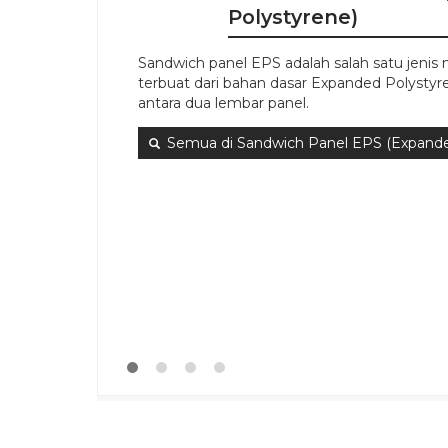
Polystyrene)
Sandwich panel EPS adalah salah satu jenis
terbuat dari bahan dasar Expanded Polystyre
antara dua lembar panel.
Semua di Sandwich Panel EPS (Expande
Quick Order
Quic
Harga Sandwich Panel
Diskon
Terpopuler
Diskon
9%
9%
Terbaru Jakarta dan Sekitarnya
Rp 272.000
Ukuran
Rp 300.000