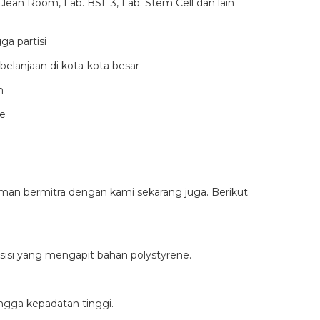
an Room, Lab. BSL 3, Lab. Stem Cell dan lain
a partisi
elanjaan di kota-kota besar
m
ce
an bermitra dengan kami sekarang juga. Berikut
sisi yang mengapit bahan polystyrene.
ngga kepadatan tinggi.