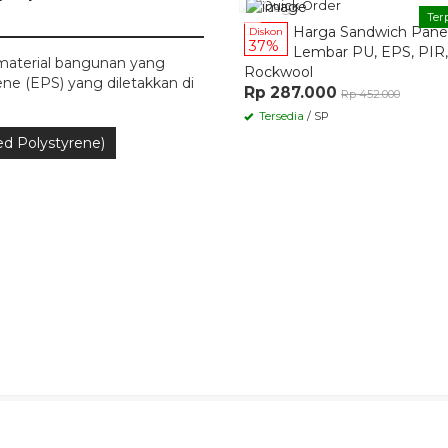
Quick Order
Ter
Harga Sandwich Pane
Diskon
37%
Lembar PU, EPS, PIR,
 material bangunan yang
Rockwool
ne (EPS) yang diletakkan di
Rp 287.000
Rp 452.000
Tersedia
/ SP
d Polystyrene)
Jangkauan Wilayah
Berikut jangkauan untuk produk pilihan Kami :
k Order
Quick Order
Harga Sandwich Panel
Harga Sandwich Panel
Diskon
9%
Terbaru Bogor Berbagai
Terbaru Depok Murah
Berkualitas