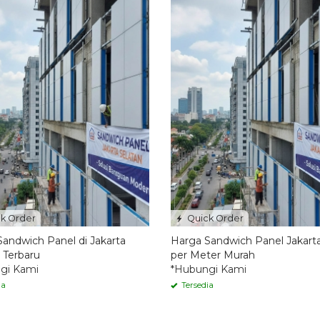
k Order
Quick Order
andwich Panel di Jakarta
Harga Sandwich Panel Jakart
 Terbaru
per Meter Murah
gi Kami
*Hubungi Kami
ia
Tersedia
Quick Order
Kontraktor HVAC Depok Jasa
Profesional
*Hubungi Kami
Tersedia