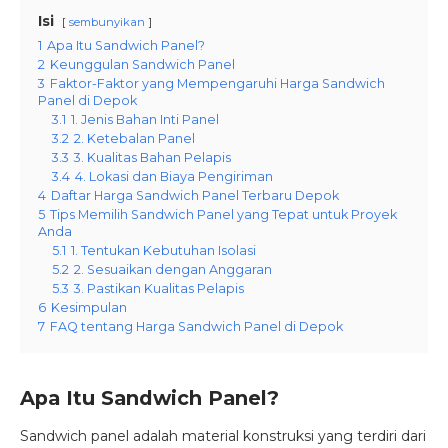
Isi
sembunyikan
1
Apa Itu Sandwich Panel?
2
Keunggulan Sandwich Panel
3
Faktor-Faktor yang Mempengaruhi Harga Sandwich
Panel di Depok
3.1
1. Jenis Bahan Inti Panel
3.2
2. Ketebalan Panel
3.3
3. Kualitas Bahan Pelapis
3.4
4. Lokasi dan Biaya Pengiriman
4
Daftar Harga Sandwich Panel Terbaru Depok
5
Tips Memilih Sandwich Panel yang Tepat untuk Proyek
Anda
5.1
1. Tentukan Kebutuhan Isolasi
5.2
2. Sesuaikan dengan Anggaran
5.3
3. Pastikan Kualitas Pelapis
6
Kesimpulan
7
FAQ tentang Harga Sandwich Panel di Depok
Apa Itu Sandwich Panel?
Sandwich panel adalah material konstruksi yang terdiri dari