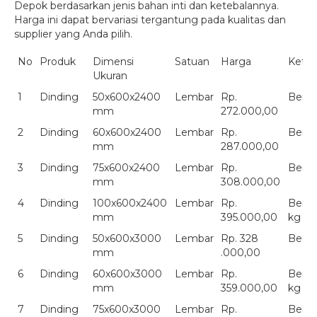
Depok berdasarkan jenis bahan inti dan ketebalannya.
Harga ini dapat bervariasi tergantung pada kualitas dan
supplier yang Anda pilih.
No
Produk
Dimensi
Satuan
Harga
Keter
Ukuran
1
Dinding
50x600x2400
Lembar
Rp.
Berat
mm
272.000,00
2
Dinding
60x600x2400
Lembar
Rp.
Berat
mm
287.000,00
3
Dinding
75x600x2400
Lembar
Rp.
Berat
mm
308.000,00
4
Dinding
100x600x2400
Lembar
Rp.
Berat
mm
395.000,00
kg
5
Dinding
50x600x3000
Lembar
Rp. 328
Berat
mm
.000,00
6
Dinding
60x600x3000
Lembar
Rp.
Berat
mm
359.000,00
kg
7
Dinding
75x600x3000
Lembar
Rp.
Berat