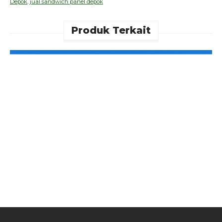
Depok
,
jual sandwich panel depok
Produk Terkait