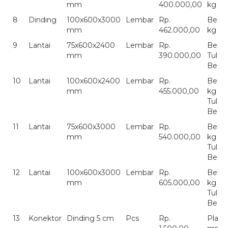
mm
400.000,00
kg
8
Dinding
100x600x3000
Lembar
Rp.
Berat
mm
462.000,00
kg
9
Lantai
75x600x2400
Lembar
Rp.
Berat
mm
390.000,00
Tulan
Besi
10
Lantai
100x600x2400
Lembar
Rp.
Berat
mm
455.000,00
kg
Tulan
Besi
11
Lantai
75x600x3000
Lembar
Rp.
Berat
mm
540.000,00
kg
Tulan
Besi
12
Lantai
100x600x3000
Lembar
Rp.
Berat
mm
605.000,00
kg
Tulan
Besi
13
Konektor
Dinding 5 cm
Pcs
Rp.
Plate