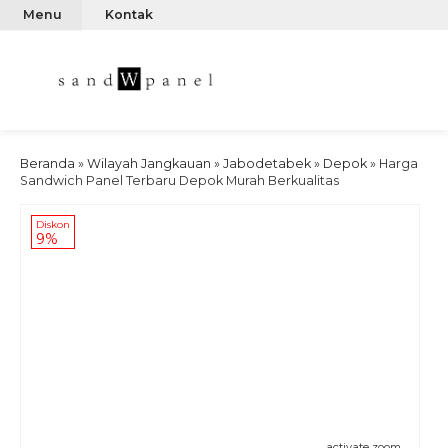
Menu
Kontak
Beranda
»
Wilayah Jangkauan
»
Jabodetabek
»
Depok
»
Harga
Sandwich Panel Terbaru Depok Murah Berkualitas
Diskon
9%
activate zoom