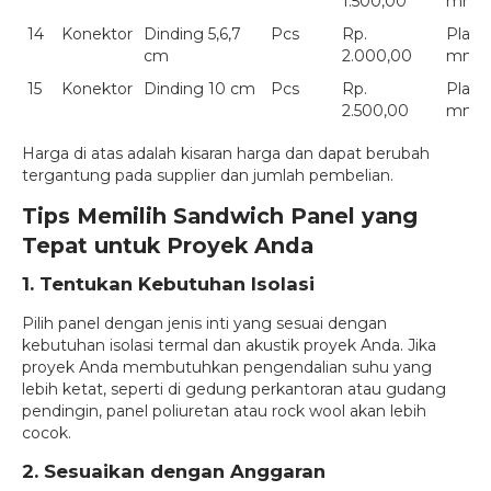
1.500,00
mm
14
Konektor
Dinding 5,6,7
Pcs
Rp.
Plate
cm
2.000,00
mm
15
Konektor
Dinding 10 cm
Pcs
Rp.
Plate
2.500,00
mm
Harga di atas adalah kisaran harga dan dapat berubah
tergantung pada supplier dan jumlah pembelian.
Tips Memilih Sandwich Panel yang
Tepat untuk Proyek Anda
1. Tentukan Kebutuhan Isolasi
Pilih panel dengan jenis inti yang sesuai dengan
kebutuhan isolasi termal dan akustik proyek Anda. Jika
proyek Anda membutuhkan pengendalian suhu yang
lebih ketat, seperti di gedung perkantoran atau gudang
pendingin, panel poliuretan atau rock wool akan lebih
cocok.
2. Sesuaikan dengan Anggaran