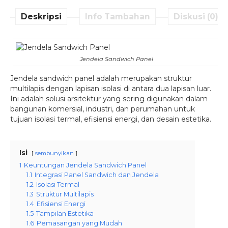
Deskripsi
Info Tambahan
Diskusi (0)
Jendela Sandwich Panel
Jendela sandwich panel adalah merupakan struktur
multilapis dengan lapisan isolasi di antara dua lapisan luar.
Ini adalah solusi arsitektur yang sering digunakan dalam
bangunan komersial, industri, dan perumahan untuk
tujuan isolasi termal, efisiensi energi, dan desain estetika.
Isi
sembunyikan
1
Keuntungan Jendela Sandwich Panel
1.1
Integrasi Panel Sandwich dan Jendela
1.2
Isolasi Termal
1.3
Struktur Multilapis
1.4
Efisiensi Energi
1.5
Tampilan Estetika
1.6
Pemasangan yang Mudah