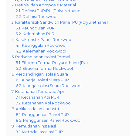
2
Definisi dan Komposisi Material
2.1
Definisi PUR/PU (Polyurethane)
2.2
Definisi Rockwool
3
Karakteristik Sandwich Panel PU (Polyurethane)
3.1
Keunggulan PUR
3.2
Kelemahan PUR
4
Karakteristik Panel Rockwool
4.1
Keunggulan Rockwool
4.2
Kelemahan Rockwool
5
Perbandingan Isolasi Termal
5.1
Efisiensi Termal Polyurethane (PU)
5.2
Efisiensi Termal Rockwool
6
Perbandingan Isolasi Suara
6.1
Kinerja Isolasi Suara PUR
6.2
Kinerja Isolasi Suara Rockwool
7
Ketahanan Terhadap Api
7.1
Ketahanan Api PUR
7.2
Ketahanan Api Rockwool
8
Aplikasi dalam Industri
8.1
Penggunaan Panel PUR
8.2
Penggunaan Panel Rockwool
9
Kemudahan Instalasi
9.1
Metode Instalasi PUR