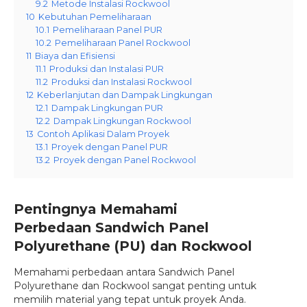
9.2
Metode Instalasi Rockwool
10
Kebutuhan Pemeliharaan
10.1
Pemeliharaan Panel PUR
10.2
Pemeliharaan Panel Rockwool
11
Biaya dan Efisiensi
11.1
Produksi dan Instalasi PUR
11.2
Produksi dan Instalasi Rockwool
12
Keberlanjutan dan Dampak Lingkungan
12.1
Dampak Lingkungan PUR
12.2
Dampak Lingkungan Rockwool
13
Contoh Aplikasi Dalam Proyek
13.1
Proyek dengan Panel PUR
13.2
Proyek dengan Panel Rockwool
Pentingnya Memahami
Perbedaan
Sandwich Panel
Polyurethane (PU)
dan Rockwool
Memahami perbedaan antara Sandwich Panel
Polyurethane dan Rockwool sangat penting untuk
memilih material yang tepat untuk proyek Anda.