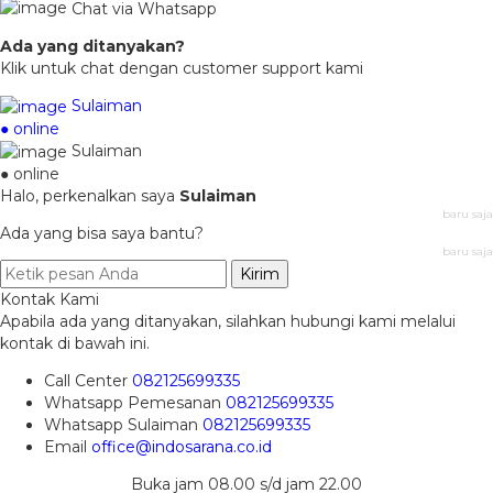
Chat via Whatsapp
Ada yang ditanyakan?
Klik untuk chat dengan customer support kami
Sulaiman
● online
Sulaiman
● online
Halo, perkenalkan saya
Sulaiman
baru saja
Ada yang bisa saya bantu?
baru saja
Kirim
Kontak Kami
Apabila ada yang ditanyakan, silahkan hubungi kami melalui
kontak di bawah ini.
Call Center
082125699335
Whatsapp
Pemesanan
082125699335
Whatsapp
Sulaiman
082125699335
Email
office@indosarana.co.id
Buka jam 08.00 s/d jam 22.00