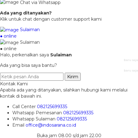
Chat via Whatsapp
Ada yang ditanyakan?
Klik untuk chat dengan customer support kami
Sulaiman
● online
Sulaiman
● online
Halo, perkenalkan saya
Sulaiman
baru saja
Ada yang bisa saya bantu?
baru saja
Kirim
Kontak Kami
Apabila ada yang ditanyakan, silahkan hubungi kami melalui
kontak di bawah ini.
Call Center
082125699335
Whatsapp
Pemesanan
082125699335
Whatsapp
Sulaiman
082125699335
Email
office@indosarana.co.id
Buka jam 08.00 s/d jam 22.00