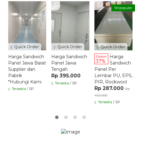
H
Terpopuler
P
B
C
*
Quick Order
Quick Order
Quick Order
Harga Sandwich
Harga Sandwich
Harga
Diskon
37%
Panel Jawa Barat
Panel Jawa
Sandwich
Supplier dan
Tengah
Panel Per
Pabrik
Rp 395.000
Lembar PU, EPS,
*Hubungi Kami
PIR, Rockwool
Tersedia
/ SP
Rp 287.000
Tersedia
/ SP
Rp
452.000
Tersedia
/ SP