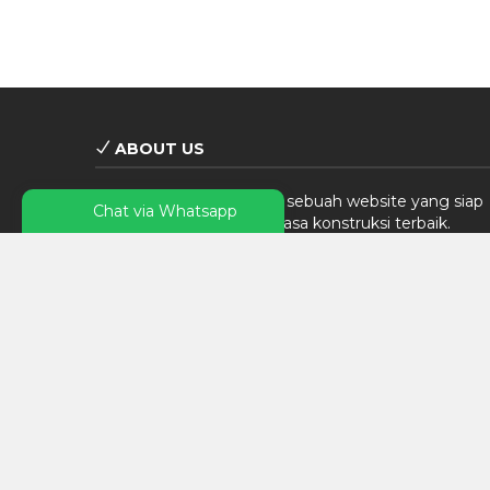
ABOUT US
Sandwpanel.com
adalah sebuah website yang siap
Chat via Whatsapp
memberikan pelayanan jasa konstruksi terbaik.
Kami berfokus pada bidang pengadaan produk
sandwich panel terbaik dan berkualitas.
Selengkapnya
Tentang Kami