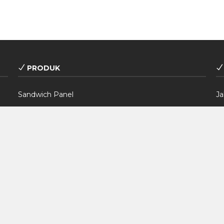
PRODUK
Sandwich Panel
Ja
Aluminum Extrusion
B
Door Sandwich Panel
D
Window Sandwich Panel
T
Pemasangan Sandwich Panel
Be
Kontraktor Pemasangan HVAC
Ja