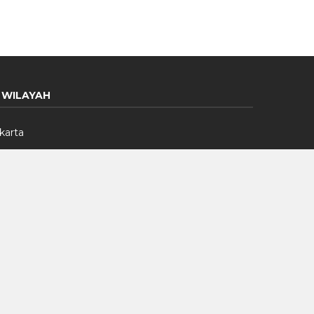
WILAYAH
karta
ogor
epok
angerang
kasi
wa Barat