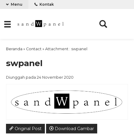
Menu
Kontak
Beranda
»
Contact
» Attachment : swpanel
swpanel
Diunggah pada 24 November 2020
Original Post
Download Gambar