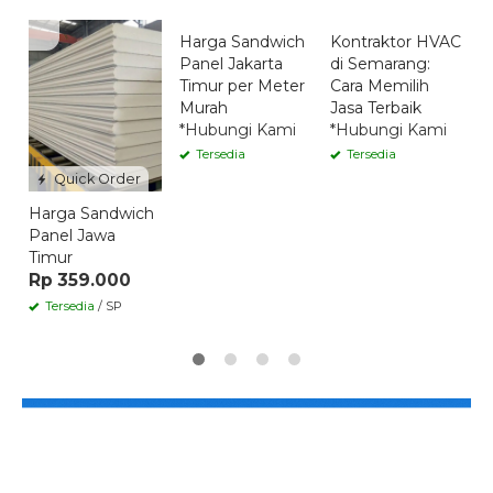
Quick Order
Quick Order
Harga Sandwich
Kontraktor HVAC
K
Panel Jakarta
di Semarang:
B
Timur per Meter
Cara Memilih
S
Murah
Jasa Terbaik
B
*Hubungi Kami
*Hubungi Kami
*
Tersedia
Tersedia
Quick Order
Harga Sandwich
Panel Jawa
Timur
Rp 359.000
Tersedia
/ SP