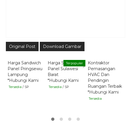
Original Post
Download Gambar
Quick Order
Quick Order
Quick Order
Harga Sandwich
Harga Sandwich
Kontraktor
Terpopuler
D
Panel Pringsewu
Panel Sulawesi
Pemasangan
Lampung
Barat
HVAC Dan
P
*Hubungi Kami
*Hubungi Kami
Pendingin
J
Ruangan Terbaik
S
Tersedia
/ SP
Tersedia
/ SP
*Hubungi Kami
R
Tersedia
30
T