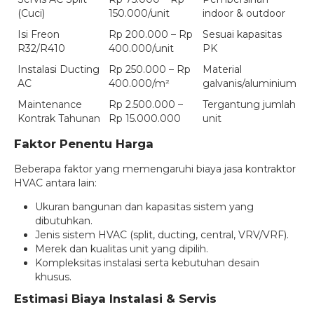
(Cuci)
150.000/unit
indoor & outdoor
Isi Freon
Rp 200.000 – Rp
Sesuai kapasitas
R32/R410
400.000/unit
PK
Instalasi Ducting
Rp 250.000 – Rp
Material
AC
400.000/m²
galvanis/aluminium
Maintenance
Rp 2.500.000 –
Tergantung jumlah
Kontrak Tahunan
Rp 15.000.000
unit
Faktor Penentu Harga
Beberapa faktor yang memengaruhi biaya jasa kontraktor
HVAC antara lain:
Ukuran bangunan dan kapasitas sistem yang
dibutuhkan.
Jenis sistem HVAC (split, ducting, central, VRV/VRF).
Merek dan kualitas unit yang dipilih.
Kompleksitas instalasi serta kebutuhan desain
khusus.
Estimasi Biaya Instalasi & Servis