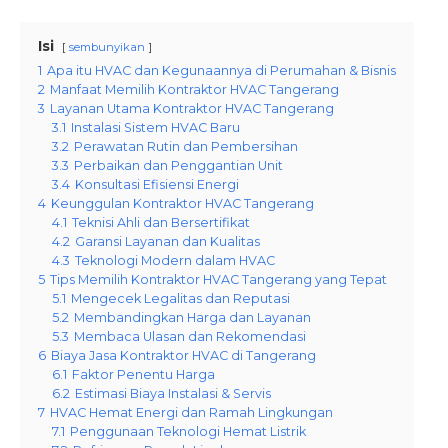
Isi
sembunyikan
1
Apa itu HVAC dan Kegunaannya di Perumahan & Bisnis
2
Manfaat Memilih Kontraktor HVAC Tangerang
3
Layanan Utama Kontraktor HVAC Tangerang
3.1
Instalasi Sistem HVAC Baru
3.2
Perawatan Rutin dan Pembersihan
3.3
Perbaikan dan Penggantian Unit
3.4
Konsultasi Efisiensi Energi
4
Keunggulan Kontraktor HVAC Tangerang
4.1
Teknisi Ahli dan Bersertifikat
4.2
Garansi Layanan dan Kualitas
4.3
Teknologi Modern dalam HVAC
5
Tips Memilih Kontraktor HVAC Tangerang yang Tepat
5.1
Mengecek Legalitas dan Reputasi
5.2
Membandingkan Harga dan Layanan
5.3
Membaca Ulasan dan Rekomendasi
6
Biaya Jasa Kontraktor HVAC di Tangerang
6.1
Faktor Penentu Harga
6.2
Estimasi Biaya Instalasi & Servis
7
HVAC Hemat Energi dan Ramah Lingkungan
7.1
Penggunaan Teknologi Hemat Listrik