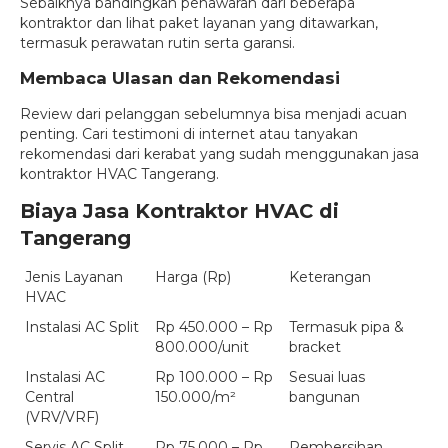
Sebaiknya bandingkan penawaran dari beberapa
kontraktor dan lihat paket layanan yang ditawarkan,
termasuk perawatan rutin serta garansi.
Membaca Ulasan dan Rekomendasi
Review dari pelanggan sebelumnya bisa menjadi acuan
penting. Cari testimoni di internet atau tanyakan
rekomendasi dari kerabat yang sudah menggunakan jasa
kontraktor HVAC Tangerang.
Biaya Jasa Kontraktor HVAC di
Tangerang
Jenis Layanan
Harga (Rp)
Keterangan
HVAC
Instalasi AC Split
Rp 450.000 – Rp
Termasuk pipa &
800.000/unit
bracket
Instalasi AC
Rp 100.000 – Rp
Sesuai luas
Central
150.000/m²
bangunan
(VRV/VRF)
Servis AC Split
Rp 75.000 – Rp
Pembersihan