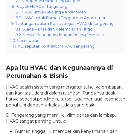
7.2
Refrigeran Ramah Lingkungan
8
Proyek HVAC di Tangerang
8.1
HVAC untuk Gedung Perkantoran
8.2
HVAC untuk Rumah Tinggal dan Apartemen
9
Tantangan dalam Pemasangan HVAC di Tangerang
9.1
Cuaca Panas dan Kelembapan Tinggi
9.2
Desain Bangunan dengan Ruang Terbatas
10
Kesimpulan
11
FAQ seputar Kontraktor HVAC Tangerang
Apa itu HVAC dan Kegunaannya di
Perumahan & Bisnis
HVAC adalah sistem yang mengatur suhu, kelembapan,
dan kualitas udara di dalam ruangan. Fungsinya tidak
hanya sebagai pendingin, tetapi juga menjaga kesehatan
penghuni dengan sirkulasi udara yang baik.
Di Tangerang yang memiliki iklim panas dan lembap,
HVAC sangat penting untuk:
Rumah tinggal → memberikan kenyamanan dan