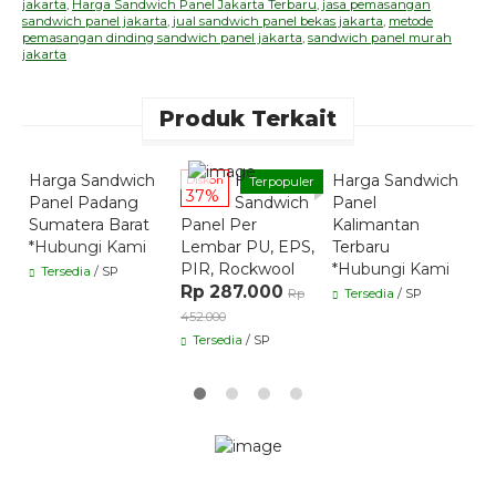
jakarta
,
Harga Sandwich Panel Jakarta Terbaru
,
jasa pemasangan
sandwich panel jakarta
,
jual sandwich panel bekas jakarta
,
metode
pemasangan dinding sandwich panel jakarta
,
sandwich panel murah
jakarta
Produk Terkait
Quick Order
Quick Order
Quick Order
Harga Sandwich
Harga
Harga Sandwich
Diskon
Terpopuler
D
37%
Panel Padang
Sandwich
Panel
Sumatera Barat
Panel Per
Kalimantan
D
*Hubungi Kami
Lembar PU, EPS,
Terbaru
R
PIR, Rockwool
*Hubungi Kami
R
Tersedia
/ SP
Rp 287.000
Rp
Tersedia
/ SP
4
452.000
Tersedia
/ SP