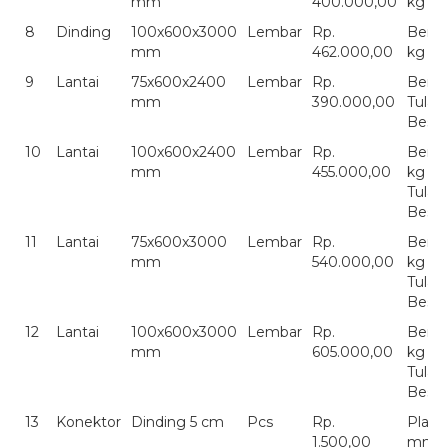
mm
400.000,00
kg
8
Dinding
100x600x3000
Lembar
Rp.
Berat
mm
462.000,00
kg
9
Lantai
75x600x2400
Lembar
Rp.
Berat
mm
390.000,00
Tulan
Besi
10
Lantai
100x600x2400
Lembar
Rp.
Berat
mm
455.000,00
kg
Tulan
Besi
11
Lantai
75x600x3000
Lembar
Rp.
Berat
mm
540.000,00
kg
Tulan
Besi
12
Lantai
100x600x3000
Lembar
Rp.
Berat
mm
605.000,00
kg
Tulan
Besi
13
Konektor
Dinding 5 cm
Pcs
Rp.
Plate
1.500,00
mm