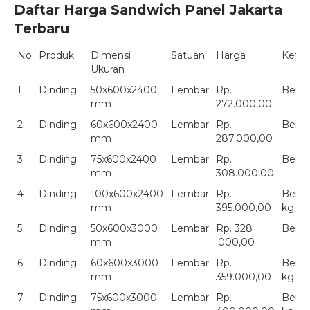
Daftar Harga Sandwich Panel Jakarta
Terbaru
No
Produk
Dimensi
Satuan
Harga
Keter
Ukuran
1
Dinding
50x600x2400
Lembar
Rp.
Berat
mm
272.000,00
2
Dinding
60x600x2400
Lembar
Rp.
Berat
mm
287.000,00
3
Dinding
75x600x2400
Lembar
Rp.
Berat
mm
308.000,00
4
Dinding
100x600x2400
Lembar
Rp.
Berat
mm
395.000,00
kg
5
Dinding
50x600x3000
Lembar
Rp. 328
Berat
mm
.000,00
6
Dinding
60x600x3000
Lembar
Rp.
Berat
mm
359.000,00
kg
7
Dinding
75x600x3000
Lembar
Rp.
Berat