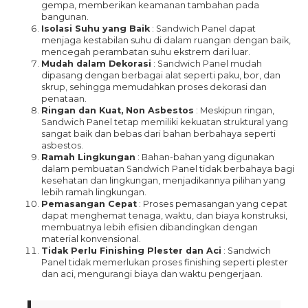
gempa, memberikan keamanan tambahan pada
bangunan.
Isolasi Suhu yang Baik
: Sandwich Panel dapat
menjaga kestabilan suhu di dalam ruangan dengan baik,
mencegah perambatan suhu ekstrem dari luar.
Mudah dalam Dekorasi
: Sandwich Panel mudah
dipasang dengan berbagai alat seperti paku, bor, dan
skrup, sehingga memudahkan proses dekorasi dan
penataan.
Ringan dan Kuat, Non Asbestos
: Meskipun ringan,
Sandwich Panel tetap memiliki kekuatan struktural yang
sangat baik dan bebas dari bahan berbahaya seperti
asbestos.
Ramah Lingkungan
: Bahan-bahan yang digunakan
dalam pembuatan Sandwich Panel tidak berbahaya bagi
kesehatan dan lingkungan, menjadikannya pilihan yang
lebih ramah lingkungan.
Pemasangan Cepat
: Proses pemasangan yang cepat
dapat menghemat tenaga, waktu, dan biaya konstruksi,
membuatnya lebih efisien dibandingkan dengan
material konvensional.
Tidak Perlu Finishing Plester dan Aci
: Sandwich
Panel tidak memerlukan proses finishing seperti plester
dan aci, mengurangi biaya dan waktu pengerjaan.