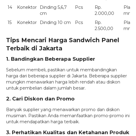
14
Konektor
Dinding 5,6,7
Pcs
Rp.
Plate
cm
2.000,00
mm
15
Konektor
Dinding 10 cm
Pcs
Rp.
Plate
2.500,00
mm
Tips Mencari Harga Sandwich Panel
Terbaik di Jakarta
1. Bandingkan Beberapa Supplier
Sebelum membeli, pastikan untuk membandingkan
harga dari beberapa supplier di Jakarta. Beberapa supplier
mungkin menawarkan harga lebih rendah atau diskon
untuk pembelian dalam jumlah besar.
2. Cari Diskon dan Promo
Banyak supplier yang menawarkan promo dan diskon
musiman. Pastikan Anda memanfaatkan promo-promo ini
untuk mendapatkan harga terbaik.
3. Perhatikan Kualitas dan Ketahanan Produk