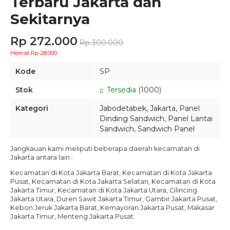
Terbaru Jakarta dan
Sekitarnya
Rp 272.000
Rp 300.000
Hemat Rp 28.000
Kode
SP
Stok
Tersedia
(1000)
Kategori
Jabodetabek
,
Jakarta
,
Panel
Dinding Sandwich
,
Panel Lantai
Sandwich
,
Sandwich Panel
Jangkauan kami meliputi beberapa daerah kecamatan di
Jakarta antara lain :
Kecamatan di Kota Jakarta Barat‎, Kecamatan di Kota Jakarta
Pusat‎, Kecamatan di Kota Jakarta Selatan‎, Kecamatan di Kota
Jakarta Timur, Kecamatan di Kota Jakarta Utara, Cilincing
Jakarta Utara, Duren Sawit Jakarta Timur, Gambir Jakarta Pusat,
Kebon Jeruk Jakarta Barat, Kemayoran Jakarta Pusat, Makasar
Jakarta Timur, Menteng Jakarta Pusat.