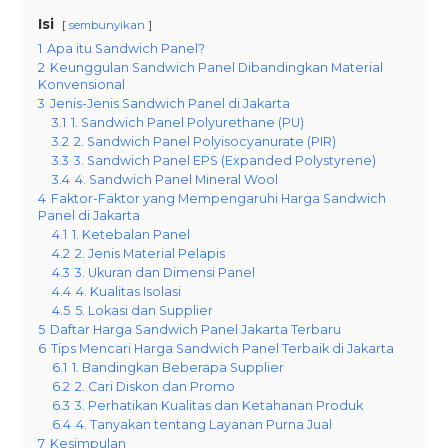
Isi
sembunyikan
1
Apa itu Sandwich Panel?
2
Keunggulan Sandwich Panel Dibandingkan Material
Konvensional
3
Jenis-Jenis Sandwich Panel di Jakarta
3.1
1. Sandwich Panel Polyurethane (PU)
3.2
2. Sandwich Panel Polyisocyanurate (PIR)
3.3
3. Sandwich Panel EPS (Expanded Polystyrene)
3.4
4. Sandwich Panel Mineral Wool
4
Faktor-Faktor yang Mempengaruhi Harga Sandwich
Panel di Jakarta
4.1
1. Ketebalan Panel
4.2
2. Jenis Material Pelapis
4.3
3. Ukuran dan Dimensi Panel
4.4
4. Kualitas Isolasi
4.5
5. Lokasi dan Supplier
5
Daftar Harga Sandwich Panel Jakarta Terbaru
6
Tips Mencari Harga Sandwich Panel Terbaik di Jakarta
6.1
1. Bandingkan Beberapa Supplier
6.2
2. Cari Diskon dan Promo
6.3
3. Perhatikan Kualitas dan Ketahanan Produk
6.4
4. Tanyakan tentang Layanan Purna Jual
7
Kesimpulan