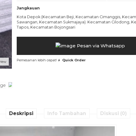
Jangkauan
Kota Depok (Kecamatan Beji, Kecamatan Cimanggis, Keca
Sawangan, Kecamatan Sukmajaya). Kecamatan Cilodong, K
Tapos, Kecamatan Bojongsari
Pesan via Whatsapp
Pemesanan lebih cepat!
Quick Order
view
Deskripsi
Info Tambahan
Diskusi (0)