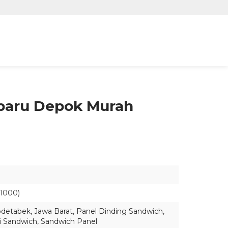
baru Depok Murah
1000)
odetabek
,
Jawa Barat
,
Panel Dinding Sandwich
,
i Sandwich
,
Sandwich Panel