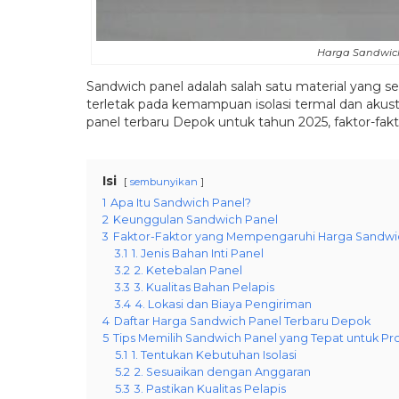
Harga Sandwich
Sandwich panel adalah salah satu material yang 
terletak pada kemampuan isolasi termal dan akus
panel terbaru Depok untuk tahun 2025, faktor-fak
Isi
sembunyikan
1
Apa Itu Sandwich Panel?
2
Keunggulan Sandwich Panel
3
Faktor-Faktor yang Mempengaruhi Harga Sandwi
3.1
1. Jenis Bahan Inti Panel
3.2
2. Ketebalan Panel
3.3
3. Kualitas Bahan Pelapis
3.4
4. Lokasi dan Biaya Pengiriman
4
Daftar Harga Sandwich Panel Terbaru Depok
5
Tips Memilih Sandwich Panel yang Tepat untuk P
5.1
1. Tentukan Kebutuhan Isolasi
5.2
2. Sesuaikan dengan Anggaran
5.3
3. Pastikan Kualitas Pelapis