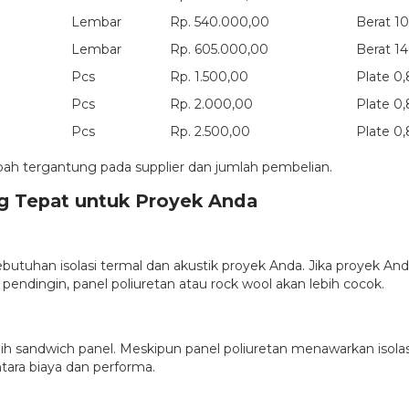
Lembar
Rp. 540.000,00
Berat 1
Lembar
Rp. 605.000,00
Berat 1
Pcs
Rp. 1.500,00
Plate 0
Pcs
Rp. 2.000,00
Plate 0
Pcs
Rp. 2.500,00
Plate 0
ubah tergantung pada supplier dan jumlah pembelian.
g Tepat untuk Proyek Anda
 kebutuhan isolasi termal dan akustik proyek Anda. Jika proyek
pendingin, panel poliuretan atau rock wool akan lebih cocok.
andwich panel. Meskipun panel poliuretan menawarkan isolasi ya
ara biaya dan performa.