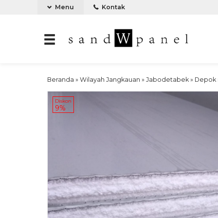
Menu
Kontak
Beranda
»
Wilayah Jangkauan
»
Jabodetabek
»
Depok
Diskon
9%