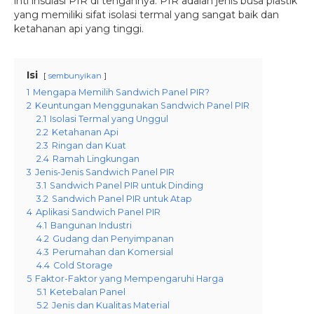
inti insulasi PIR di tengahnya. PIR adalah jenis busa plastik
yang memiliki sifat isolasi termal yang sangat baik dan
ketahanan api yang tinggi.
Isi
sembunyikan
1
Mengapa Memilih Sandwich Panel PIR?
2
Keuntungan Menggunakan Sandwich Panel PIR
2.1
Isolasi Termal yang Unggul
2.2
Ketahanan Api
2.3
Ringan dan Kuat
2.4
Ramah Lingkungan
3
Jenis-Jenis Sandwich Panel PIR
3.1
Sandwich Panel PIR untuk Dinding
3.2
Sandwich Panel PIR untuk Atap
4
Aplikasi Sandwich Panel PIR
4.1
Bangunan Industri
4.2
Gudang dan Penyimpanan
4.3
Perumahan dan Komersial
4.4
Cold Storage
5
Faktor-Faktor yang Mempengaruhi Harga
5.1
Ketebalan Panel
5.2
Jenis dan Kualitas Material