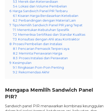
5.3
Merek dan Ketersediaan
5.4
Lokasi dan Volume Pembelian
6
Harga Sandwich Panel PIR Terbaru
6.1
Kisaran Harga Berdasarkan Ketebalan
6.2
Perbandingan dengan Material Lain
7
Tips Memilih Sandwich Panel PIR yang Tepat
7.1
Menentukan Kebutuhan Spesifik
7.2
Memeriksa Sertifikasi dan Standar Kualitas
7.3
Konsultasi dengan Ahli atau Kontraktor
8
Proses Pembelian dan Instalasi
8.1
Pencarian Pemasok Terpercaya
8.2
Meminta Penawaran Harga
8.3
Proses Instalasi dan Perawatan
9
Kesimpulan
9.1
Ringkasan Poin-Poin Penting
9.2
Rekomendasi Akhir
Mengapa Memilih Sandwich Panel
PIR?
Sandwich panel PIR menawarkan kombinasi keunggulan