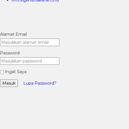
office@indosarana.co.id
Alamat Email
Password
Ingat Saya
Masuk
Lupa Password?