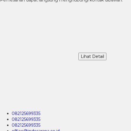
Pemesanan dapat langsung menghubungi kontak dibawah:
Lihat Detail
082125699335
082125699335
082125699335