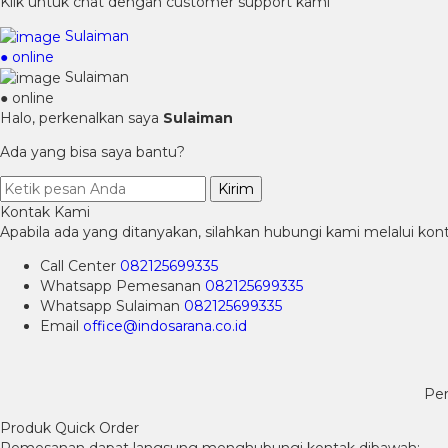
Klik untuk chat dengan customer support kami
Sulaiman
● online
Sulaiman
● online
Halo, perkenalkan saya
Sulaiman
Ada yang bisa saya bantu?
Kirim
Kontak Kami
Apabila ada yang ditanyakan, silahkan hubungi kami melalui kont
Call Center
082125699335
Whatsapp
Pemesanan
082125699335
Whatsapp
Sulaiman
082125699335
Email
office@indosarana.co.id
Per
Produk Quick Order