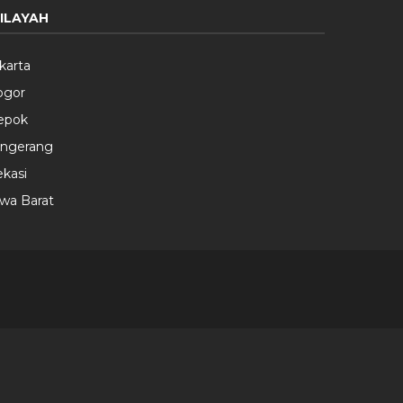
ILAYAH
karta
ogor
epok
angerang
kasi
wa Barat