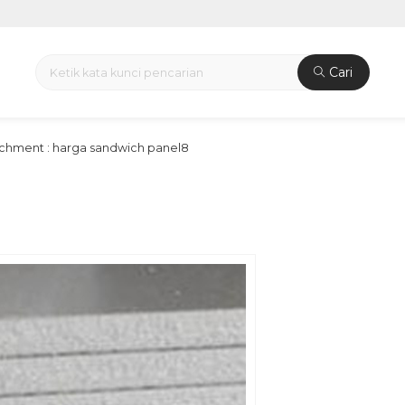
Cari
achment : harga sandwich panel8