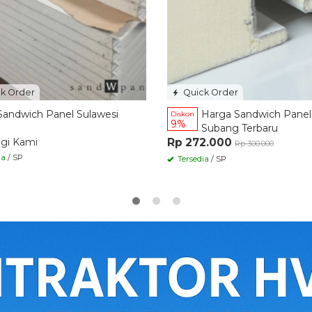
k Order
Quick Order
Sandwich Panel Sulawesi
Harga Sandwich Panel
Diskon
9%
Subang Terbaru
gi Kami
Rp 272.000
Rp 300.000
ia
/ SP
Tersedia
/ SP